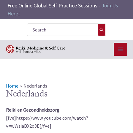
Skip
Free Online Global Self Practice Sessions -
Join Us
to
Here!
content
Search
for:
Home
Nederlands
Nederlands
Reiki en Gezondheidszorg
[fve]https://www.youtube.com/watch?
v=wWsiaBX2o8E[/fve]