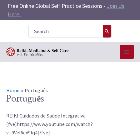
Skip
Free Online Global Self Practice Sessions -
Join Us
to
Here!
content
Search
for:
Home
Português
Português
REIKI Cuidados de Saúde Integrativa
[fve]https://www.youtube.com/watch?
v=9VeI6eV9Iq4[/fve]