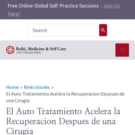
Skip
Free Online Global Self Practice Sessions -
Join Us
to
Here!
content
Search
for:
Home
Reiki stories
El Auto Tratamiento Acelera la Recuperacion Despues de
una Cirugia
El Auto Tratamiento Acelera la
Recuperacion Despues de una
Cirugia