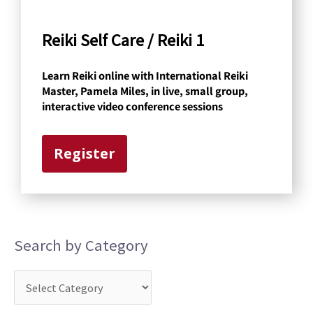
C
a
Reiki Self Care / Reiki 1
t
Learn Reiki online with International Reiki
e
Master, Pamela Miles, in live, small group,
g
interactive video conference sessions
o
r
Register
y
Search by Category